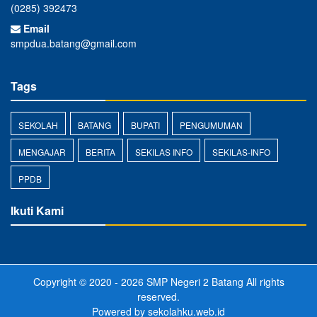
(0285) 392473
Email
smpdua.batang@gmail.com
Tags
SEKOLAH
BATANG
BUPATI
PENGUMUMAN
MENGAJAR
BERITA
SEKILAS INFO
SEKILAS-INFO
PPDB
Ikuti Kami
Copyright © 2020 - 2026
SMP Negeri 2 Batang
All rights
reserved.
Powered by
sekolahku.web.id