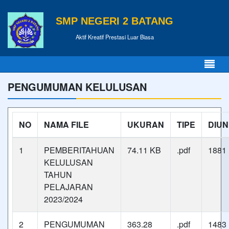
SMP NEGERI 2 BATANG
Aktif Kreatif Prestasi Luar Biasa
PENGUMUMAN KELULUSAN
NO
NAMA FILE
UKURAN
TIPE
DIU
1
PEMBERITAHUAN
74.11 KB
.pdf
1881 
KELULUSAN
TAHUN
PELAJARAN
2023/2024
2
PENGUMUMAN
363.28
.pdf
1483 