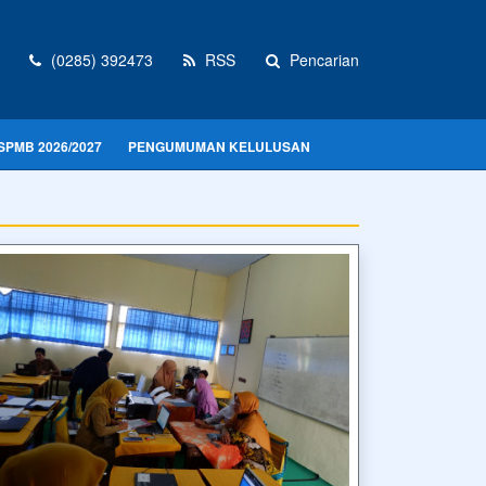
(0285) 392473
RSS
Pencarian
SPMB 2026/2027
PENGUMUMAN KELULUSAN