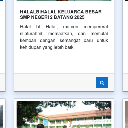
HALALBIHALAL KELUARGA BESAR
SMP NEGERI 2 BATANG 2025
Halal bi Halal, momen mempererat
silaturahmi, memaafkan, dan memulai
kembali dengan semangat baru untuk
kehidupan yang lebih baik.