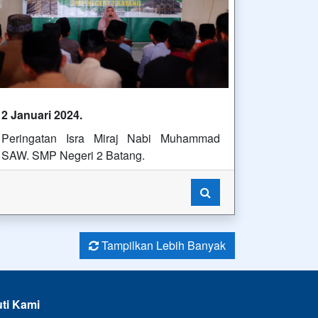
2 Januari 2024.
Peringatan Isra Miraj Nabi Muhammad
SAW. SMP Negeri 2 Batang.
Tampilkan Lebih Banyak
uti Kami