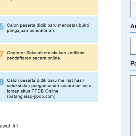
A
P
awah ini