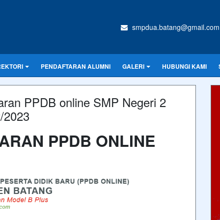
smpdua.batang@gmail.com
REKTORI
PENDAFTARAN ALUMNI
GALERI
HUBUNGI KAMI
taran PPDB online SMP Negeri 2
2/2023
ARAN PPDB ONLINE